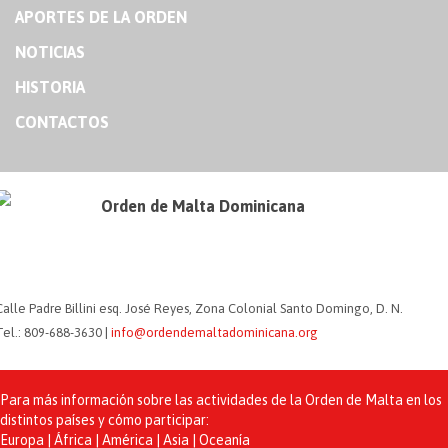
APORTES DE LA ORDEN
NOTICIAS
HISTORIA
CONTACTOS
Orden de Malta Dominicana
Calle Padre Billini esq. José Reyes, Zona Colonial Santo Domingo, D. N.
Tel.: 809-688-3630 |
info@ordendemaltadominicana.org
Para más información sobre las actividades de la Orden de Malta en los
distintos países y cómo participar:
Europa | África | América | Asia | Oceanía