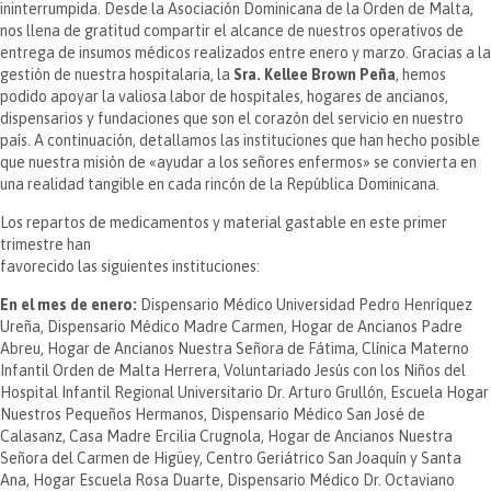
ininterrumpida. Desde la Asociación Dominicana de la Orden de Malta,
nos llena de gratitud compartir el alcance de nuestros operativos de
entrega de insumos médicos realizados entre enero y marzo. Gracias a la
gestión de nuestra hospitalaria, la
Sra. Kellee Brown Peña
, hemos
podido apoyar la valiosa labor de hospitales, hogares de ancianos,
dispensarios y fundaciones que son el corazón del servicio en nuestro
país. A continuación, detallamos las instituciones que han hecho posible
que nuestra misión de «ayudar a los señores enfermos» se convierta en
una realidad tangible en cada rincón de la República Dominicana.
Los repartos de medicamentos y material gastable en este primer
trimestre han
favorecido las siguientes instituciones:
En el mes de enero:
Dispensario Médico Universidad Pedro Henríquez
Ureña, Dispensario Médico Madre Carmen, Hogar de Ancianos Padre
Abreu, Hogar de Ancianos Nuestra Señora de Fátima, Clínica Materno
Infantil Orden de Malta Herrera, Voluntariado Jesús con los Niños del
Hospital Infantil Regional Universitario Dr. Arturo Grullón, Escuela Hogar
Nuestros Pequeños Hermanos, Dispensario Médico San José de
Calasanz, Casa Madre Ercilia Crugnola, Hogar de Ancianos Nuestra
Señora del Carmen de Higüey, Centro Geriátrico San Joaquín y Santa
Ana, Hogar Escuela Rosa Duarte, Dispensario Médico Dr. Octaviano