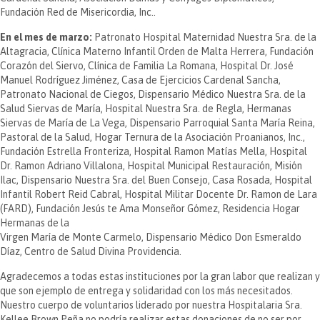
Fundación Red de Misericordia, Inc..
En el mes de marzo:
Patronato Hospital Maternidad Nuestra Sra. de la
Altagracia, Clínica Materno Infantil Orden de Malta Herrera, Fundación
Corazón del Siervo, Clínica de Familia La Romana, Hospital Dr. José
Manuel Rodríguez Jiménez, Casa de Ejercicios Cardenal Sancha,
Patronato Nacional de Ciegos, Dispensario Médico Nuestra Sra. de la
Salud Siervas de María, Hospital Nuestra Sra. de Regla, Hermanas
Siervas de María de La Vega, Dispensario Parroquial Santa María Reina,
Pastoral de la Salud, Hogar Ternura de la Asociación Proanianos, Inc.,
Fundación Estrella Fronteriza, Hospital Ramon Matías Mella, Hospital
Dr. Ramon Adriano Villalona, Hospital Municipal Restauración, Misión
Ilac, Dispensario Nuestra Sra. del Buen Consejo, Casa Rosada, Hospital
Infantil Robert Reid Cabral, Hospital Militar Docente Dr. Ramon de Lara
(FARD), Fundación Jesús te Ama Monseñor Gómez, Residencia Hogar
Hermanas de la
Virgen María de Monte Carmelo, Dispensario Médico Don Esmeraldo
Díaz, Centro de Salud Divina Providencia.
Agradecemos a todas estas instituciones por la gran labor que realizan y
que son ejemplo de entrega y solidaridad con los más necesitados.
Nuestro cuerpo de voluntarios liderado por nuestra Hospitalaria Sra.
Kellee Brown Peña no podría realizar estas donaciones de no ser por