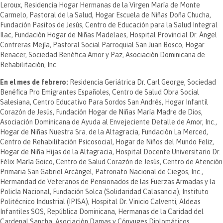
Leroux, Residencia Hogar Hermanas de la Virgen María de Monte
Carmelo, Pastoral de la Salud, Hogar Escuela de Niñas Doña Chucha,
Fundación Pasitos de Jesús, Centro de Educación para la Salud Integral
Ilac, Fundación Hogar de Niñas Madelaes, Hospital Provincial Dr. Ángel
Contreras Mejía, Pastoral Social Parroquial San Juan Bosco, Hogar
Renacer, Sociedad Benéfica Amor y Paz, Asociación Dominicana de
Rehabilitación, Inc.
En el mes de febrero:
Residencia Geriátrica Dr. Carl George, Sociedad
Benéfica Pro Emigrantes Españoles, Centro de Salud Obra Social
Salesiana, Centro Educativo Para Sordos San Andrés, Hogar Infantil
Corazón de Jesús, Fundación Hogar de Niñas María Madre de Dios,
Asociación Dominicana de Ayuda al Envejeciente Detalle de Amor, Inc.,
Hogar de Niñas Nuestra Sra. de la Altagracia, Fundación La Merced,
Centro de Rehabilitación Psicosocial, Hogar de Niños del Mundo Feliz,
Hogar de Niña Hijas de la Altagracia, Hospital Docente Universitario Dr.
Félix María Goico, Centro de Salud Corazón de Jesús, Centro de Atención
Primaria San Gabriel Arcángel, Patronato Nacional de Ciegos, Inc.,
Hermandad de Veteranos de Pensionados de las Fuerzas Armadas y la
Policía Nacional, Fundación Solca (Solidaridad Calasancia), Instituto
Politécnico Industrial (IPISA), Hospital Dr. Vinicio Calventi, Aldeas
Infantiles SOS, República Dominicana, Hermanas de la Caridad del
Cardenal Sancha, Asociación Damas y Cónyuges Diplomáticos,