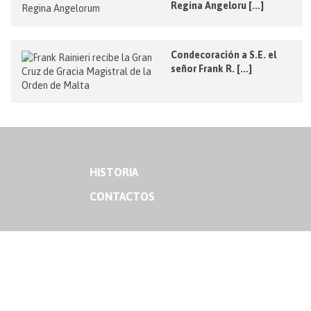
Regina Angeloru [...]
Condecoración a S.E. el
señor Frank R. [...]
HISTORIA
CONTACTOS