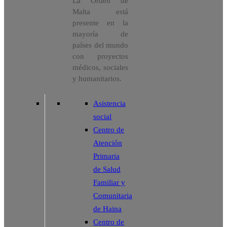
La Orden de
Malta está
presente en la
mayoría de
países del mundo
con proyectos
médicos, sociales
y humanitarios.
Asistencia
social
Centro de
Atención
Primaria
de Salud
Familiar y
Comunitaria
de Haina
Centro de