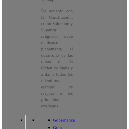
De acuerdo con
la Constitución,
como Soberano y
Superior
religioso, debe
dedicarse
plenamente al
desarrollo de las
obras de la
Orden de Malta y
a dar a todos los
miembros
ejemplo de
respeto a los
principios
cristianos.
Gobernanza
Gran