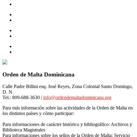
Gobierno
ACTIVIDADES DIPLOMATICAS
MIEMBROS Y ESTRUCTURA
Aportes de la orden
Noticias
HISTORIA
CONTACTOS
Orden de Malta Dominicana
Calle Padre Billini esq. José Reyes, Zona Colonial Santo Domingo,
D. N.
Tel.: 809-688-3630 |
info@ordendemaltadominicana.org
Para más información sobre las actividades de la Orden de Malta en
los distintos países y cómo participar:
Europa | África | América | Asia | Oceanía
Para informaciones de carácter histórico y bibliográfico: Archivos y
Biblioteca Magistrales
info@ordendemaltadominicana.org
Para informaciones sobre los sellos de la Orden de Malta: Servicio