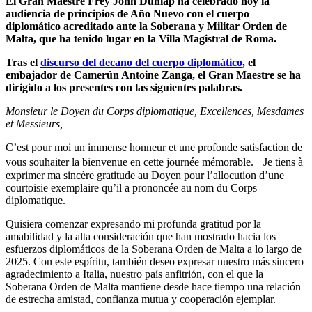
El Gran Maestre Frey John Dunlap ha celebrado hoy la
audiencia de principios de Año Nuevo con el cuerpo
diplomático acreditado ante la Soberana y Militar Orden de
Malta, que ha tenido lugar en la Villa Magistral de Roma.
Tras el
discurso del decano del cuerpo diplomático
, el
embajador de Camerún Antoine Zanga, el Gran Maestre se ha
dirigido a los presentes con las siguientes palabras.
Monsieur le Doyen du Corps diplomatique, Excellences, Mesdames
et Messieurs,
C’est pour moi un immense honneur et une profonde satisfaction de
vous souhaiter la bienvenue en cette journée mémorable. Je tiens à
exprimer ma sincère gratitude au Doyen pour l’allocution d’une
courtoisie exemplaire qu’il a prononcée au nom du Corps
diplomatique.
Quisiera comenzar expresando mi profunda gratitud por la
amabilidad y la alta consideración que han mostrado hacia los
esfuerzos diplomáticos de la Soberana Orden de Malta a lo largo de
2025. Con este espíritu, también deseo expresar nuestro más sincero
agradecimiento a Italia, nuestro país anfitrión, con el que la
Soberana Orden de Malta mantiene desde hace tiempo una relación
de estrecha amistad, confianza mutua y cooperación ejemplar.