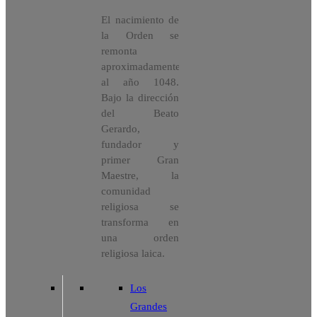
El nacimiento de
la Orden se
remonta
aproximadamente
al año 1048.
Bajo la dirección
del Beato
Gerardo,
fundador y
primer Gran
Maestre, la
comunidad
religiosa se
transforma en
una orden
religiosa laica.
Los
Grandes