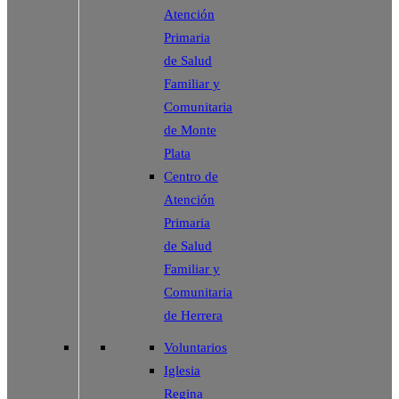
Atención
Primaria
de Salud
Familiar y
Comunitaria
de Monte
Plata
Centro de
Atención
Primaria
de Salud
Familiar y
Comunitaria
de Herrera
Voluntarios
Iglesia
Regina