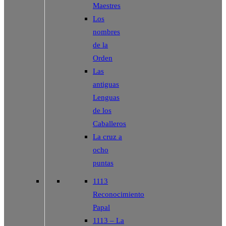
Maestres
Los
nombres
de la
Orden
Las
antiguas
Lenguas
de los
Caballeros
La cruz a
ocho
puntas
1113
Reconocimiento
Papal
1113 – La