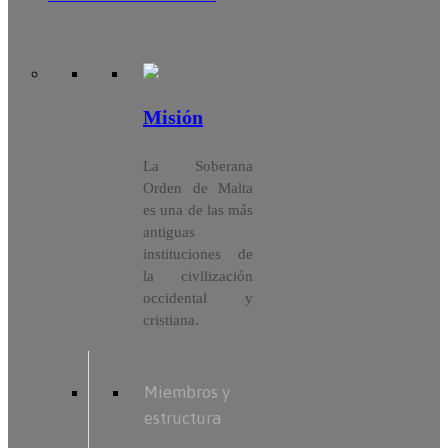
Misión
La Soberana
Orden de Malta
es una de las más
antiguas
instituciones de
la civilización
occidental y
cristiana.
Miembros y
estructura