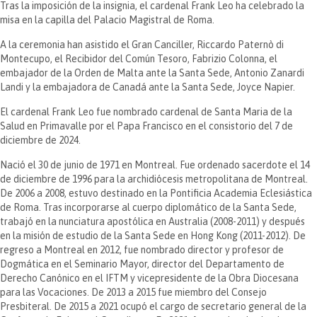
Tras la imposición de la insignia, el cardenal Frank Leo ha celebrado la
misa en la capilla del Palacio Magistral de Roma.
A la ceremonia han asistido el Gran Canciller, Riccardo Paternò di
Montecupo, el Recibidor del Común Tesoro, Fabrizio Colonna, el
embajador de la Orden de Malta ante la Santa Sede, Antonio Zanardi
Landi y la embajadora de Canadá ante la Santa Sede, Joyce Napier.
El cardenal Frank Leo fue nombrado cardenal de Santa Maria de la
Salud en Primavalle por el Papa Francisco en el consistorio del 7 de
diciembre de 2024.
Nació el 30 de junio de 1971 en Montreal. Fue ordenado sacerdote el 14
de diciembre de 1996 para la archidiócesis metropolitana de Montreal.
De 2006 a 2008, estuvo destinado en la Pontificia Academia Eclesiástica
de Roma. Tras incorporarse al cuerpo diplomático de la Santa Sede,
trabajó en la nunciatura apostólica en Australia (2008-2011) y después
en la misión de estudio de la Santa Sede en Hong Kong (2011-2012). De
regreso a Montreal en 2012, fue nombrado director y profesor de
Dogmática en el Seminario Mayor, director del Departamento de
Derecho Canónico en el IFTM y vicepresidente de la Obra Diocesana
para las Vocaciones. De 2013 a 2015 fue miembro del Consejo
Presbiteral. De 2015 a 2021 ocupó el cargo de secretario general de la