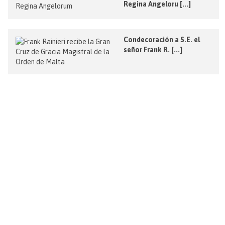
Regina Angeloru [...]
Condecoración a S.E. el
señor Frank R. [...]