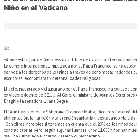
Niño en el Vaticano
«Amémoslos y protejámoslos» es el título de esta cita internacional en
La cumbre internacional, impulsada por el Papa Francisco, se ha celeb
dar voz a los derechos de los niños a través de ocho mesas redondas qu
escritores, economistas y personalidades religiosas.
El acto, inaugurado y clausurado por el Papa Francisco, ha contado con
ex vicepresidente de EE.UU. Al Gore, el ministro de Asuntos Exteriores
Draghi y la senadora Liliana Segre.
El Gran Canciller de la Soberana Orden de Malta, Riccardo Paternò di M
alimentación, la nutrición y la atención sanitaria», destacando «la trág
«Son cifras increíbles si tenemos en cuenta que el 20% de los niños del
contradictorias pero, según algunas fuentes, unos 11.000 niños han muert
día», ha subrayado Riccardo Paternò di Montecupo.