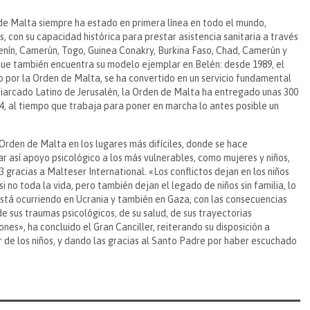
de Malta siempre ha estado en primera línea en todo el mundo,
, con su capacidad histórica para prestar asistencia sanitaria a través
Benín, Camerún, Togo, Guinea Conakry, Burkina Faso, Chad, Camerún y
 que también encuentra su modelo ejemplar en Belén: desde 1989, el
o por la Orden de Malta, se ha convertido en un servicio fundamental
triarcado Latino de Jerusalén, la Orden de Malta ha entregado unas 300
, al tiempo que trabaja para poner en marcha lo antes posible un
rden de Malta en los lugares más difíciles, donde se hace
ar así apoyo psicológico a los más vulnerables, como mujeres y niños,
gracias a Malteser International. «Los conflictos dejan en los niños
o toda la vida, pero también dejan el legado de niños sin familia, lo
está ocurriendo en Ucrania y también en Gaza, con las consecuencias
 sus traumas psicológicos, de su salud, de sus trayectorias
es», ha concluido el Gran Canciller, reiterando su disposición a
de los niños, y dando las gracias al Santo Padre por haber escuchado