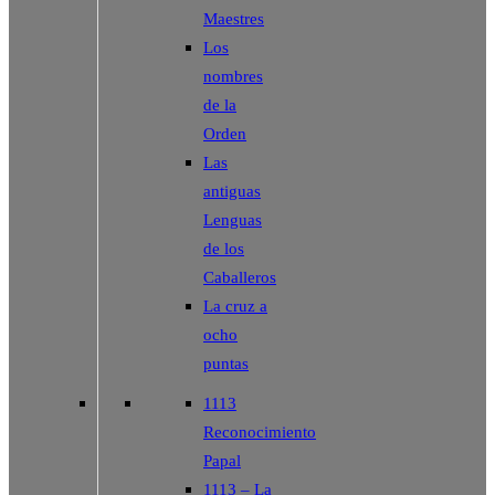
Maestres
Los
nombres
de la
Orden
Las
antiguas
Lenguas
de los
Caballeros
La cruz a
ocho
puntas
1113
Reconocimiento
Papal
1113 – La