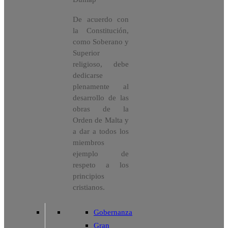
De acuerdo con
la Constitución,
como Soberano y
Superior
religioso, debe
dedicarse
plenamente al
desarrollo de las
obras de la
Orden de Malta y
a dar a todos los
miembros
ejemplo de
respeto a los
principios
cristianos.
Gobernanza
Gran