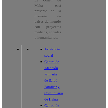
La Orden de
Malta está
presente en la
mayoría de
países del mundo
con proyectos
médicos, sociales
y humanitarios.
Asistencia
social
Centro de
Atención
Primaria
de Salud
Familiar y
Comunitaria
de Haina
Centro de