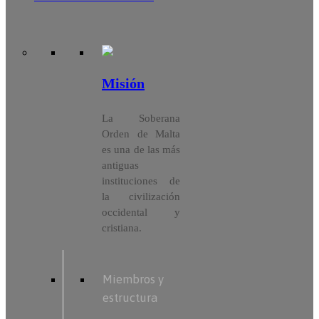
Misión
La Soberana
Orden de Malta
es una de las más
antiguas
instituciones de
la civilización
occidental y
cristiana.
Miembros y
estructura