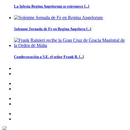
La Iglesia Regina Angelorum se estremece [...]
Solemne Jornada de Fe en Regina Angeloru [...]
Condecoración a S.E. el señor Frank R. [...]
LA ORDEN DE MALTA
Gobierno
ACTIVIDADES DIPLOMATICAS
MIEMBROS Y ESTRUCTURA
Aportes de la orden
Noticias
HISTORIA
CONTACTOS