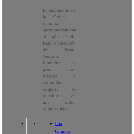
El nacimiento de
la Orden se
remonta
aproximadamente
al año 1048.
Bajo la dirección
del Beato
Gerardo,
fundador y
primer Gran
Maestre, la
comunidad
religiosa se
transforma en
una orden
religiosa laica.
Los
Grandes