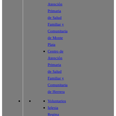
Atención
Primaria
de Salud
Familiar y
Comunitaria
de Monte
Plata
Centro de
Atención
Primaria
de Salud
Familiar y
Comunitaria
de Herrera
Voluntarios
Iglesia
Regina