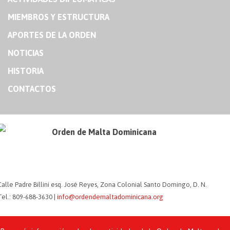
MIEMBROS Y ESTRUCTURA
APORTES DE LA ORDEN
NOTICIAS
HISTORIA
CONTACTOS
Orden de Malta Dominicana
Calle Padre Billini esq. José Reyes, Zona Colonial Santo Domingo, D. N.
Tel.: 809-688-3630 |
info@ordendemaltadominicana.org